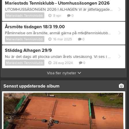
Mariestads Tennisklubb - Utomhussäsongen 2026
UTOMHUSSÄSONGEN 2026 I ALHAGEN Vi är jättetaggade på en fantastisk utesäsong med er på våra fina grusbanor i Alhagen. Banorna öppnar som vanligt någon gång i början av Maj. Städdag för att fixa i ordning inför utesäsongen är 26 April. Mer info har kommit på mejl och sociala medier. Träning: - Utesäsongens träningar pågår vecka 19-25. Eventuella träningar ute i augusti kommer info om senare. - Eventuella extrapass kan finnas att boka senare i sommar, info kommer. - Dagläger och tävlingar för våra juniorer kommer att erbjudas. För mer info mejla traning@tennisklubben.se Boka bana i Alhagen - Bana måste som vanligt bokas i Playtomic och kan bokas av ALLA även icke-medlemmar. - Medlemmar bokar till billigare pris. - Likt tidigare år kommer ett sommarkort erbjudas för dig som vill spela mycket, för en billigare peng.
Mariestads Tennisklubb
8 apr
0
Årsmöte tisdagen 18/3 19.00
Påminnelse om årsmöte, anmäl gärna på mtk@tennisklubben.se
Mariestads Tennisklubb
16 mar 2025
0
Städdag Alhagen 29/9
Nu är det dags att plocka undan årets utesäsong. Vi ses i Alhagen klockan 10.00 29/9. Klubben bjuder på förtäring. Vi hoppas på fint väder och en trevlig dag. Bästa hälsningar MTK styrelse
Mariestads Tennisklubb
28 aug 2024
0
Visa fler nyheter
Senast uppdaterade album