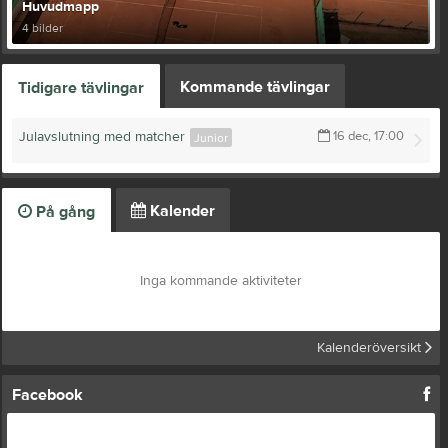
Huvudmapp
4 bilder
Kommande tävlingar
Tidigare tävlingar
Julavslutning med matcher
16 dec, 17:00
Junior
Kalender
På gång
Inga kommande aktiviteter
Kalenderöversikt
Facebook