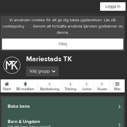
Logga in
Vi använder cookies för att ge dig bästa upplevelsen. Läs vår
cookiepolicy
här
. Genom att fortsätta använda tjänsten godkänner du
denna.
Okej
Mariestads TK
Välj grupp
Start
Bli medlem
Banbokning
Träning
Junior
Vuxen
Mer
Boka bana
Barn & Ungdom
Vill ditt barn börja spela?