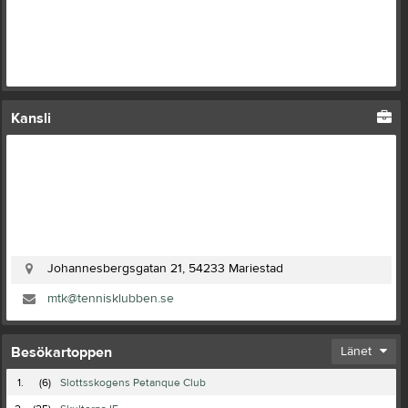
Kansli
Johannesbergsgatan 21, 54233 Mariestad
mtk@tennisklubben.se
Besökartoppen
Länet
1.
(6)
Slottsskogens Petanque Club